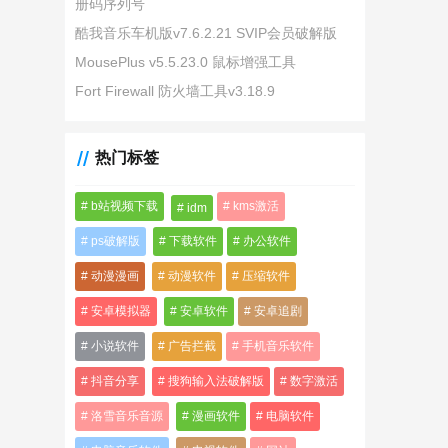
册码序列号
酷我音乐车机版v7.6.2.21 SVIP会员破解版
MousePlus v5.5.23.0 鼠标增强工具
Fort Firewall 防火墙工具v3.18.9
热门标签
b站视频下载
kms激活
idm
ps破解版
下载软件
办公软件
动漫漫画
动漫软件
压缩软件
安卓模拟器
安卓软件
安卓追剧
小说软件
广告拦截
手机音乐软件
抖音分享
搜狗输入法破解版
数字激活
洛雪音乐音源
漫画软件
电脑软件