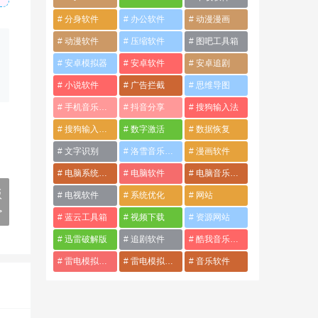
分身软件
办公软件
动漫漫画
动漫软件
压缩软件
图吧工具箱
安卓模拟器
安卓软件
安卓追剧
小说软件
广告拦截
思维导图
手机音乐软件
抖音分享
搜狗输入法
搜狗输入法破解版
数字激活
数据恢复
文字识别
洛雪音乐音源
漫画软件
电脑系统优化软件
电脑软件
电脑音乐软件
版
电视软件
系统优化
网站
>
蓝云工具箱
视频下载
资源网站
迅雷破解版
追剧软件
酷我音乐破解版
雷电模拟器最新破解版
雷电模拟器破解版
音乐软件